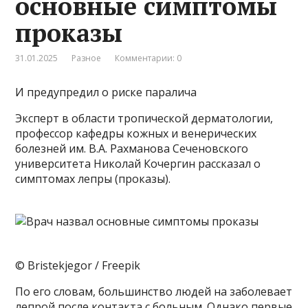
основные симптомы
проказы
31.01.2025
Разное
Комментарии: 0
И предупредил о риске паралича
Эксперт в области тропической дерматологии,
профессор кафедры кожных и венерических
болезней им. В.А. Рахманова Сеченовского
университета Николай Кочергин рассказал о
симптомах лепры (проказы).
© Bristekjegor / Freepik
По его словам, большинство людей на заболевает
лепрой после контакта с больным. Однако первые