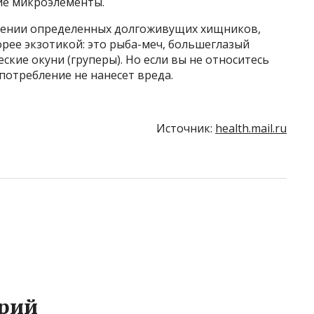
ие микроэлементы.
шении определенных долгоживущих хищников,
рее экзотикой: это рыба-меч, большеглазый
еские окуни (груперы). Но если вы не относитесь
употребление не нанесет вреда.
Источник:
health.mail.ru
рий