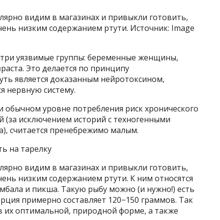
лярно видим в магазинах и привыкли готовить,
очень низким содержанием ртути. Источник: Image
 три уязвимые группы: беременные женщины,
аста. Это делается по принципу
уть является доказанным нейротоксином,
я нервную систему.
ри обычном уровне потребления риск хронического
й (за исключением историй с техногенными
), считается пренебрежимо малым.
ть на тарелку
лярно видим в магазинах и привыкли готовить,
очень низким содержанием ртути. К ним относятся
камбала и пикша. Такую рыбу можно (и нужно!) есть
орция примерно составляет 120−150 граммов. Так
в их оптимальной, природной форме, а также