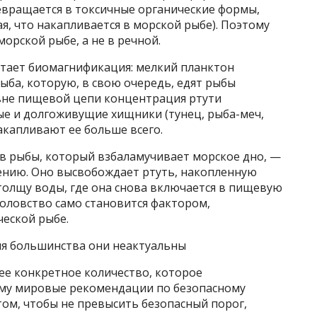
евращается в токсичные органические формы,
я, что накапливается в морской рыбе). Поэтому
орской рыбе, а не в речной.
отает биомагнификация: мелкий планктон
ыба, которую, в свою очередь, едят рыбы
вне пищевой цепи концентрация ртути
ые и долгоживущие хищники (тунец, рыба-меч,
акапливают ее больше всего.
 рыбы, который взбаламучивает морское дно, —
ению. Оно высвобождает ртуть, накопленную
толщу воды, где она снова включается в пищевую
оловство само становится фактором,
еской рыбе.
ля большинства они неактуальны
 ее конкретное количество, которое
ому мировые рекомендации по безопасному
ом, чтобы не превысить безопасный порог,