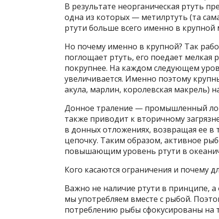
В результате неорганическая ртуть пр
одна из которых — метилртуть (та сама
ртути больше всего именно в крупной м
Но почему именно в крупной? Так раб
поглощает ртуть, его поедает мелкая р
покрупнее. На каждом следующем уро
увеличивается. Именно поэтому крупн
акула, марлин, королевская макрель) н
Донное траление — промышленный лов
также приводит к вторичному загрязн
в донных отложениях, возвращая ее в 
цепочку. Таким образом, активное рыб
повышающим уровень ртути в океанич
Кого касаются ограничения и почему д
Важно не наличие ртути в принципе, а
мы употребляем вместе с рыбой. Поэт
потреблению рыбы сфокусированы на т