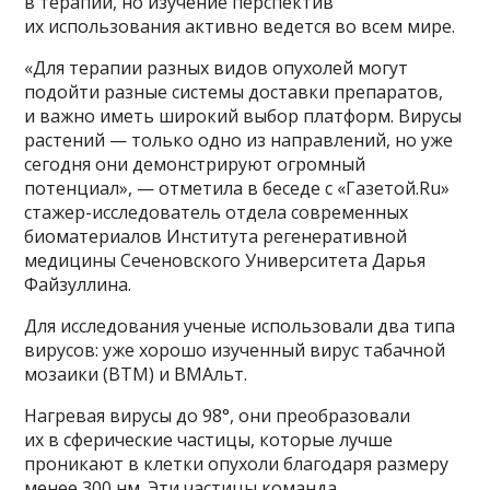
в терапии, но изучение перспектив
их использования активно ведется во всем мире.
«Для терапии разных видов опухолей могут
подойти разные системы доставки препаратов,
и важно иметь широкий выбор платформ. Вирусы
растений — только одно из направлений, но уже
сегодня они демонстрируют огромный
потенциал», — отметила в беседе с «Газетой.Ru»
стажер-исследователь отдела современных
биоматериалов Института регенеративной
медицины Сеченовского Университета Дарья
Файзуллина.
Для исследования ученые использовали два типа
вирусов: уже хорошо изученный вирус табачной
мозаики (ВТМ) и ВМАльт.
Нагревая вирусы до 98°, они преобразовали
их в сферические частицы, которые лучше
проникают в клетки опухоли благодаря размеру
менее 300 нм. Эти частицы команда