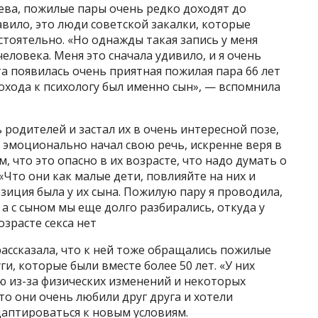
ьева, пожилые пары очень редко доходят до
авило, это люди советской закалки, которые
тоятельно. «Но однажды такая запись у меня
человека. Меня это сначала удивило, и я очень
та появилась очень приятная пожилая пара 66 лет
охода к психологу был именно сын», — вспомнила
 родителей и застал их в очень интересной позе,
ь эмоционально начал свою речь, искренне веря в
м, что это опасно в их возрасте, что надо думать о
 «Что они как малые дети, повлияйте на них и
зиция была у их сына. Пожилую пару я проводила,
а с сыном мы еще долго разбирались, откуда у
озрасте секса нет
рассказала, что к ней тоже обращались пожилые
и, которые были вместе более 50 лет. «У них
 из-за физических изменений и некоторых
то они очень любили друг друга и хотели
адаптироваться к новым условиям.