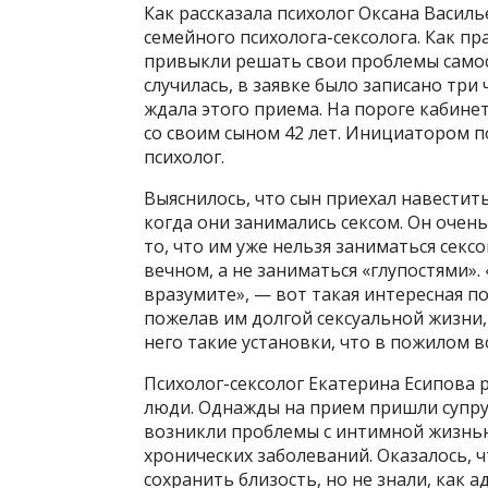
Как рассказала психолог Оксана Васил
семейного психолога-сексолога. Как пр
привыкли решать свои проблемы самос
случилась, в заявке было записано три 
ждала этого приема. На пороге кабине
со своим сыном 42 лет. Инициатором п
психолог.
Выяснилось, что сын приехал навестить
когда они занимались сексом. Он очен
то, что им уже нельзя заниматься сексо
вечном, а не заниматься «глупостями».
вразумите», — вот такая интересная по
пожелав им долгой сексуальной жизни, 
него такие установки, что в пожилом в
Психолог-сексолог Екатерина Есипова 
люди. Однажды на прием пришли супруг
возникли проблемы с интимной жизнью
хронических заболеваний. Оказалось, ч
сохранить близость, но не знали, как 