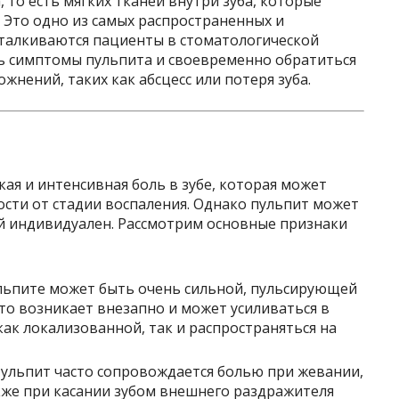
 то есть мягких тканей внутри зуба, которые
 Это одно из самых распространенных и
сталкиваются пациенты в стоматологической
ь симптомы пульпита и своевременно обратиться
жнений, таких как абсцесс или потеря зуба.
ая и интенсивная боль в зубе, которая может
ости от стадии воспаления. Однако пульпит может
ай индивидуален. Рассмотрим основные признаки
пульпите может быть очень сильной, пульсирующей
сто возникает внезапно и может усиливаться в
как локализованной, так и распространяться на
Пульпит часто сопровождается болью при жевании,
акже при касании зубом внешнего раздражителя