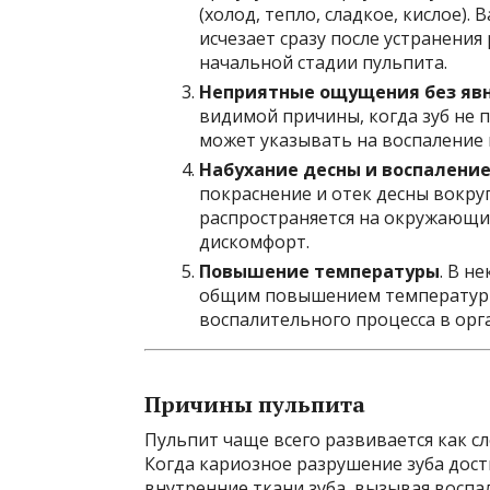
(холод, тепло, сладкое, кислое).
исчезает сразу после устранени
начальной стадии пульпита.
Неприятные ощущения без яв
видимой причины, когда зуб не 
может указывать на воспаление 
Набухание десны и воспалени
покраснение и отек десны вокруг
распространяется на окружающи
дискомфорт.
Повышение температуры
. В н
общим повышением температуры 
воспалительного процесса в орг
Причины пульпита
Пульпит чаще всего развивается как с
Когда кариозное разрушение зуба дост
внутренние ткани зуба, вызывая восп