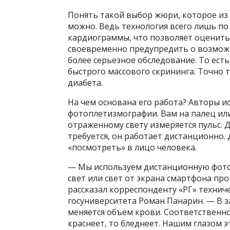
Понять такой выбор жюри, которое из 
можно. Ведь технология всего лишь по
кардиограммы, что позволяет оценить 
своевременно предупредить о возможн
более серьезное обследование. То ест
быстрого массового скрининга. Точно т
диабета.
На чем основана его работа? Авторы 
фотоплетизмографии. Вам на палец или
отраженному свету измеряется пульс. 
требуется, он работает дистанционно.
«посмотреть» в лицо человека.
— Мы используем дистанционную фото
свет или свет от экрана смартфона про
рассказал корреспонденту «РГ» технич
госуниверситета Роман Панарин. — В з
меняется объем крови. Соответственно 
краснеет, то бледнеет. Нашим глазом э