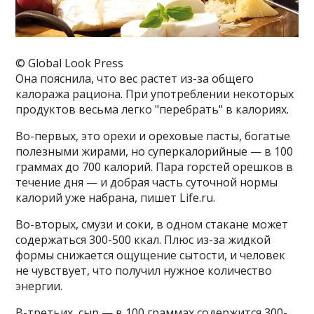
© Global Look Press
Она пояснила, что вес растет из-за общего
калоража рациона. При употреблении некоторых
продуктов весьма легко "перебрать" в калориях.
Во-первых, это орехи и ореховые пасты, богатые
полезными жирами, но суперкалорийные — в 100
граммах до 700 калорий. Пара горстей орешков в
течение дня — и добрая часть суточной нормы
калорий уже набрана, пишет Life.ru.
Во-вторых, смузи и соки, в одном стакане может
содержаться 300-500 ккал. Плюс из-за жидкой
формы снижается ощущение сытости, и человек
не чувствует, что получил нужное количество
энергии.
В-третьих, сыр — в 100 граммах содержится 300-