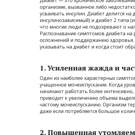
Диабет — это хроническое заболевание
организме, вызванное либо недостатко
усваивать инсулин. Диабет делится на 
инсулинозависимый) и диабет 2 типа (
что многие люди не подозревают о нал
Распознавание симптомов диабета на
осложнений и поддержанию здоровья. 
указывать на диабет и когда стоит обра
1.
Усиленная жажда и ча
Один из наиболее характерных симпто
учащенное мочеиспускание. Когда уро
начинают работать более интенсивно, 
приводит к увеличению объема выделя
частому мочеиспусканию. Организм тер
даже если потребляется большое колич
2.
Повышенная утомляемо