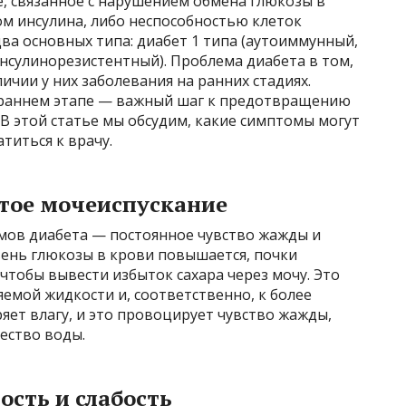
, связанное с нарушением обмена глюкозы в
м инсулина, либо неспособностью клеток
два основных типа: диабет 1 типа (аутоиммунный,
инсулинорезистентный). Проблема диабета в том,
ичии у них заболевания на ранних стадиях.
 раннем этапе — важный шаг к предотвращению
В этой статье мы обсудим, какие симптомы могут
титься к врачу.
стое мочеиспускание
мов диабета — постоянное чувство жажды и
вень глюкозы в крови повышается, почки
чтобы вывести избыток сахара через мочу. Это
емой жидкости и, соответственно, к более
яет влагу, и это провоцирует чувство жажды,
ество воды.
сть и слабость