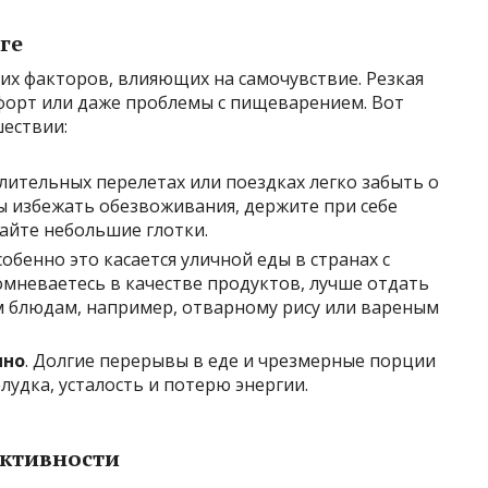
ге
их факторов, влияющих на самочувствие. Резкая
форт или даже проблемы с пищеварением. Вот
шествии:
длительных перелетах или поездках легко забыть о
ы избежать обезвоживания, держите при себе
лайте небольшие глотки.
Особенно это касается уличной еды в странах с
омневаетесь в качестве продуктов, лучше отдать
 блюдам, например, отварному рису или вареным
нно
. Долгие перерывы в еде и чрезмерные порции
удка, усталость и потерю энергии.
активности