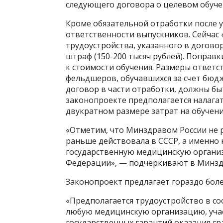
следующего договора о целевом обучен
Кроме обязательной отработки после у
ответственности выпускников. Сейчас 
трудоустройства, указанного в догово
штраф (150-200 тысяч рублей). Поправ
к стоимости обучения. Размеры ответс
фельдшеров, обучавшихся за счет бюдж
договор в части отработки, должны бы
законопроекте предполагается налага
двукратном размере затрат на обучен
«Отметим, что Минздравом России не 
раньше действовала в СССР, а именно
государственную медицинскую организ
Федерации», — подчеркивают в Минзд
Законопроект предлагает гораздо боле
«Предполагается трудоустройство в с
любую медицинскую организацию, уч
государственных гарантий оказания г