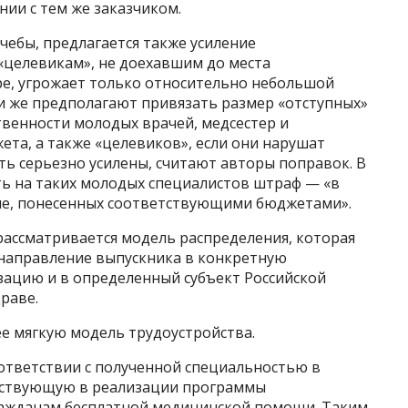
ии с тем же заказчиком.
чебы, предлагается также усиление
«целевикам», не доехавшим до места
ре, угрожает только относительно небольшой
ки же предполагают привязать размер «отступных»
твенности молодых врачей, медсестер и
ета, а также «целевиков», если они нарушат
ть серьезно усилены, считают авторы поправок. В
ть на таких молодых специалистов штраф — «в
ие, понесенных соответствующими бюджетами».
рассматривается модель распределения, которая
 направление выпускника в конкретную
ацию и в определенный субъект Российской
раве.
е мягкую модель трудоустройства.
оответствии с полученной специальностью в
аствующую в реализации программы
ражданам бесплатной медицинской помощи. Таким