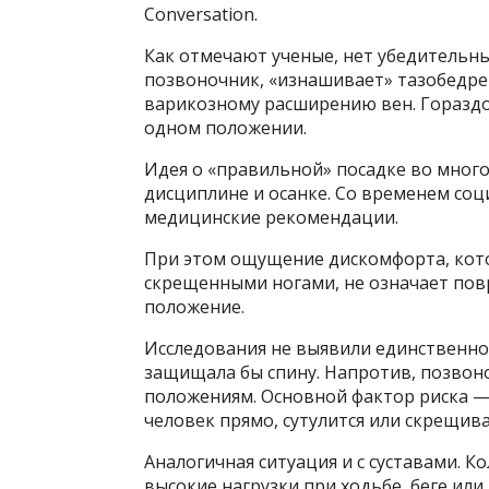
Conversation.
Как отмечают ученые, нет убедительны
позвоночник, «изнашивает» тазобедре
варикозному расширению вен. Гораздо 
одном положении.
Идея о «правильной» посадке во мног
дисциплине и осанке. Со временем со
медицинские рекомендации.
При этом ощущение дискомфорта, кот
скрещенными ногами, не означает повр
положение.
Исследования не выявили единственной
защищала бы спину. Напротив, позвон
положениям. Основной фактор риска —
человек прямо, сутулится или скрещива
Аналогичная ситуация и с суставами. 
высокие нагрузки при ходьбе, беге ил