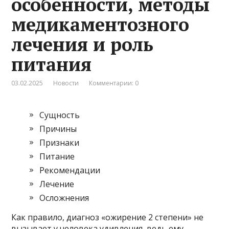
особенности, методы
медикаментозного
лечения и роль
питания
03.02.2025
Новости
Комментарии: 0
Сущность
Причины
Признаки
Питание
Рекомендации
Лечение
Осложнения
Как правило, диагноз «ожирение 2 степени» не
вызывает у человека удивления, ведь ему