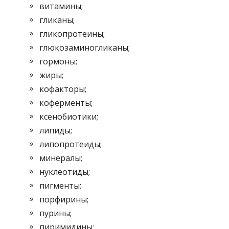
витамины;
гликаны;
гликопротеины;
глюкозаминогликаны;
гормоны;
жиры;
кофакторы;
коферменты;
ксенобиотики;
липиды;
липопротеиды;
минералы;
нуклеотиды;
пигменты;
порфирины;
пурины;
пиримидины;