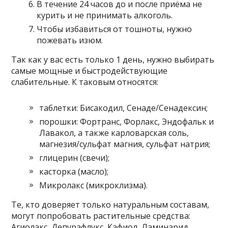
В течение 24 часов до и после приёма не
курить и не принимать алкоголь.
Чтобы избавиться от тошноты, нужно
пожевать изюм.
Так как у вас есть только 1 день, нужно выбирать
самые мощные и быстродействующие
слабительные. К таковым относятся:
таблетки: Бисакодил, Сенаде/Сенадексин;
порошки: Фортранс, Форлакс, Эндофальк и
Лавакол, а также карловарская соль,
магнезия/сульфат магния, сульфат натрия;
глицерин (свечи);
касторка (масло);
Микролакс (микроклизма).
Те, кто доверяет только натуральным составам,
могут попробовать растительные средства:
Агиолакс, Депурафлукс, Кафиол, Ламинарид,