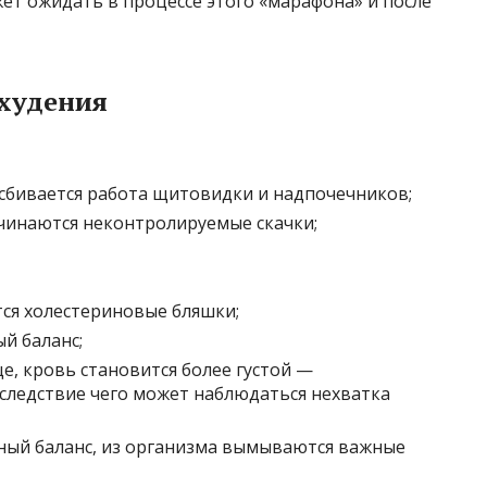
жет ожидать в процессе этого «марафона» и после
охудения
сбивается работа щитовидки и надпочечников;
ачинаются неконтролируемые скачки;
ся холестериновые бляшки;
й баланс;
це, кровь становится более густой —
следствие чего может наблюдаться нехватка
ный баланс, из организма вымываются важные