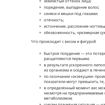
землистый оттенок лица;
поредение, выпадение волос;
синяки и мешки под глазами;
отёчность;
истончение, расслоение ногтевы
обезвоженность, чрезмерная су
Что происходит с весом и фигурой:
быстрое похудение — это потер
расщепляются первыми;
в результате ускоренного липо
из организма и оседают в печен
по окончании «экзекуции» прои
показатели могут превысить те,
в определённый момент вес может
несмотря на предпринимаемые м
метаболизмом;
совсем плачевная ситуация — на