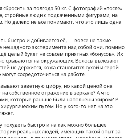
 сбросить за полгода 50 кг. С фотографий «после»
е, стройные люди с подкаченными фигурами, на
 Но далеко не все понимают, что это лишь одна
еть быстро и добивается её, — вовсе не такие
ате нещадного эксперимента над собой они, помимо
щё целый букет не совсем приятных «бонусов». Их
нно срываются на окружающих. Волосы вылезают
тей не держится, кожа становится сухой и серой.
 могут сосредоточиться на работе.
азывают заветную цифру, но какой ценой она
 на собственное отражение в зеркале? А что
ами, которые раньше были наполнены жиром? В
хирургическим путём. Но у кого-то нет на это
ляжет.
у похудеть быстро и на как можно большее
стории реальных людей, имеющих такой опыт за