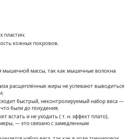
х пластин;
хость кожных покровов.
я мышечной массы, так как мышечные волокна
лиза расщеплённые жиры не успевают выводиться
и;
сходит быстрый, неконтролируемый набор веса —
 что были до похудения;
 встать и не уходить ( т. н. эффект плато),
еры, — это связано с замедленным
чинается набор веса, так как в ходе тренировок