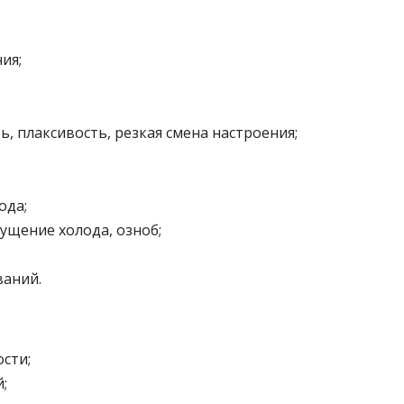
ия;
, плаксивость, резкая смена настроения;
ода;
ущение холода, озноб;
ваний.
ости;
;