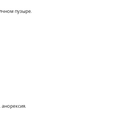
лчном пузыре.
 анорексия.