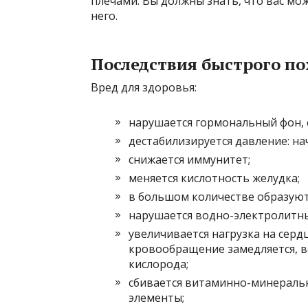
плечами. Вы должны знать, что вас мо
него.
Последствия быстрого п
Вред для здоровья:
нарушается гормональный фон, 
дестабилизируется давление: н
снижается иммунитет;
меняется кислотность желудка;
в большом количестве образуют
нарушается водно-электролитны
увеличивается нагрузка на серд
кровообращение замедляется, в
кислорода;
сбивается витаминно-минераль
элементы;