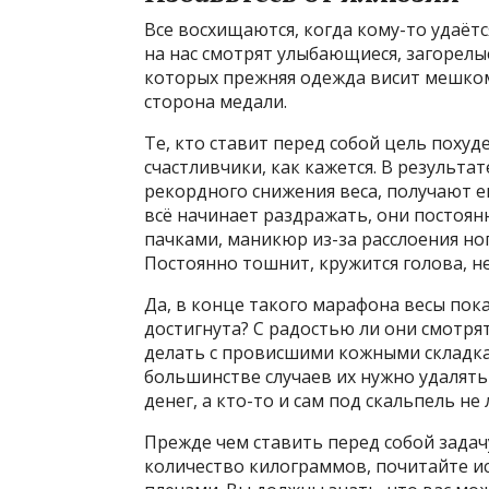
Все восхищаются, когда кому-то удаётся
на нас смотрят улыбающиеся, загорелы
которых прежняя одежда висит мешком.
сторона медали.
Те, кто ставит перед собой цель похуд
счастливчики, как кажется. В результ
рекордного снижения веса, получают е
всё начинает раздражать, они постоя
пачками, маникюр из-за расслоения ног
Постоянно тошнит, кружится голова, не
Да, в конце такого марафона весы пок
достигнута? С радостью ли они смотрят
делать с провисшими кожными складк
большинстве случаев их нужно удалять 
денег, а кто-то и сам под скальпель не 
Прежде чем ставить перед собой задач
количество килограммов, почитайте и