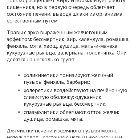
только расщепляет жиры и нормализует работу
кишечника, но в первую очередь облегчает
состояние печени, выводя шлаки из организма
естественным путем.
Травы с ярко выраженным желчегонным
эффектом: бессмертник, аир, календула, ромашка,
фенхель, мята, хвощ, душица, мать-и-мачеха,
кукурузные рыльца, валериана, толокнянка. Они
делятся на несколько групп:
холикинетики тонизируют желчный
пузырь: фенхель, барбарис;
холеретики воздействуют на печёночную
слизистую оболочку: одуванчик,
кукурузные рыльца, бессмертник;
спазмолитики облегчают отток желчи:
душица, ромашка, мята.
Для чистки печени и желчного пузыря можно
использовать растения с мягким желчегонным